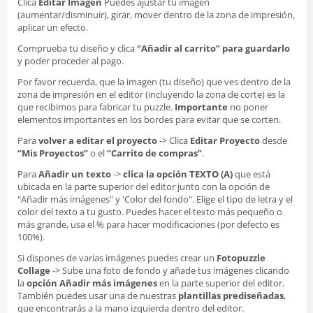
Clica
Editar Imagen
Puedes ajustar tu imagen
(aumentar/disminuir), girar, mover dentro de la zona de impresión,
aplicar un efecto.
Comprueba tu diseño y clica
“Añadir al carrito” para guardarlo
y poder proceder al pago.
Por favor recuerda, que la imagen (tu diseño) que ves dentro de la
zona de impresión en el editor (incluyendo la zona de corte) es la
que recibimos para fabricar tu puzzle.
Importante
no poner
elementos importantes en los bordes para evitar que se corten.
Para
volver a editar el proyecto
-> Clica
Editar Proyecto
desde
“Mis Proyectos”
o el
“Carrito de compras”
.
Para
Añadir un texto
->
clica la opción TEXTO (A)
que está
ubicada en la parte superior del editor junto con la opción de
"Añadir más imágenes" y 'Color del fondo". Elige el tipo de letra y el
color del texto a tu gusto. Puedes hacer el texto más pequeño o
más grande, usa el % para hacer modificaciones (por defecto es
100%).
Si dispones de varias imágenes puedes crear un
Fotopuzzle
Collage
-> Sube una foto de fondo y añade tus imágenes clicando
la
opción Añadir más imágenes
en la parte superior del editor.
También puedes usar una de nuestras
plantillas prediseñadas
,
que encontrarás a la mano izquierda dentro del editor.