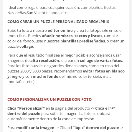
Ideal como regalo para cualquier ocasión: cumpleaños, fiestas
Navideñas,San Valentín, boda, etc.
COMO CREAR UN PUZZLE PERSONALIZADO REGALPRIX
Sube tu foto a nuestro
editor online
y crea tu fotopuzzle en solo
unos clicks. Puedes
añadir nombres, textos y frases
, cambiar
color del fondo, usar nuestras
plantillas prediseñadas
, o crear un
puzzle
collage
.
Para que el resultado final sea el mejor posible aconsejamos usar
imágenes de
alta resolución,
o crear un
collage de varias fotos
.
Para los foto puzzles de grandes dimensiones, como en caso del
puzzes 2000 y 3000 piezas, recomendamos
evitar fotos en blanco
y negro
y con
mucho fondo
del mismo color (el cielo, mar,
montañas, etc.).
COMO PERSONALIZAR UN PUZZLE CON FOTO
Clica “Personalizar”
en la página del producto ->
Clica el “+”
dentro del puzzle
para subir tu imagen. La foto se ubicará
automáticamente dentro de la zona de impresión.
Para
modificar la imagen
-> Clica
el “lápiz” dentro del puzzle
->