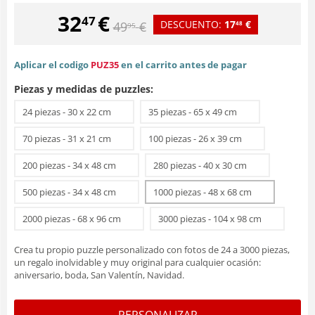
32
€
47
DESCUENTO:
17
€
49
€
48
95
Aplicar el codigo
PUZ35
en el carrito antes de pagar
Piezas y medidas de puzzles:
24 piezas - 30 x 22 cm
35 piezas - 65 x 49 cm
70 piezas - 31 x 21 cm
100 piezas - 26 x 39 cm
200 piezas - 34 x 48 cm
280 piezas - 40 x 30 cm
500 piezas - 34 x 48 cm
1000 piezas - 48 x 68 cm
2000 piezas - 68 x 96 cm
3000 piezas - 104 x 98 cm
Crea tu propio puzzle personalizado con fotos de 24 a 3000 piezas,
un regalo inolvidable y muy original para cualquier ocasión:
aniversario, boda, San Valentín, Navidad.
PERSONALIZAR