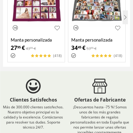
Manta personalizada
Manta personalizada
27
€
34
€
95
45
43
€
53
€
00
00
(418)
(418)
Clientes Satisfechos
Ofertas de Fabricante
Más de 300.000 clientes satisfechos.
¡Descuentos hasta -75 %! Somos
Nuestro objetivo principal es la
unos de los más grandes
calidad y la excelencia. Contáctanos
fabricantes de regalos
para resolver tus dudas. Soporte
personalizados en toda España que
técnico 24/7.
nos permite lanzar unas ofertas
increíbles constantemente.