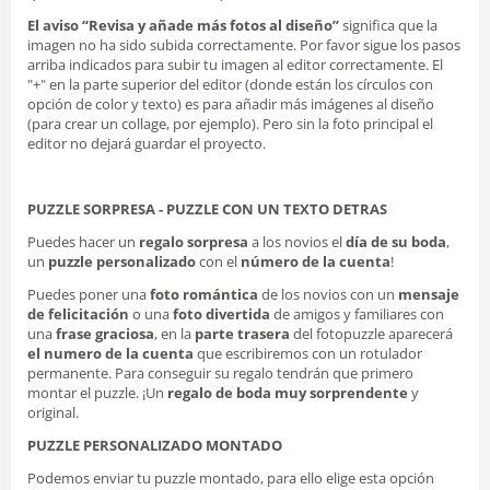
El aviso “Revisa y añade más fotos al diseño”
significa que la
imagen no ha sido subida correctamente. Por favor sigue los pasos
arriba indicados para subir tu imagen al editor correctamente. El
"+" en la parte superior del editor (donde están los círculos con
opción de color y texto) es para añadir más imágenes al diseño
(para crear un collage, por ejemplo). Pero sin la foto principal el
editor no dejará guardar el proyecto.
PUZZLE SORPRESA - PUZZLE CON UN TEXTO DETRAS
Puedes hacer un
regalo sorpresa
a los novios el
día de su boda
,
un
puzzle personalizado
con el
número de la cuenta
!
Puedes poner una
foto romántica
de los novios con un
mensaje
de felicitación
o una
foto divertida
de amigos y familiares con
una
frase graciosa
, en la
parte trasera
del fotopuzzle aparecerá
el numero de la cuenta
que escribiremos con un rotulador
permanente. Para conseguir su regalo tendrán que primero
montar el puzzle. ¡Un
regalo de boda muy sorprendente
y
original.
PUZZLE PERSONALIZADO MONTADO
Podemos enviar tu puzzle montado, para ello elige esta opción