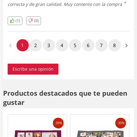
correcta y de gran calidad. Muy contento con la compra
(1)
(0)
1
2
3
4
5
6
7
8
Escribe una opinión
Productos destacados que te pueden
gustar
-35%
-35%