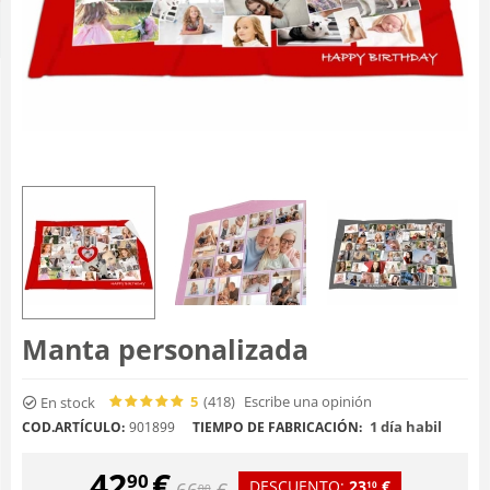
Manta personalizada
5
(418
)
Escribe una opinión
En stock
1 día habil
COD.ARTÍCULO:
901899
TIEMPO DE FABRICACIÓN:
42
€
90
DESCUENTO:
23
€
66
€
10
00