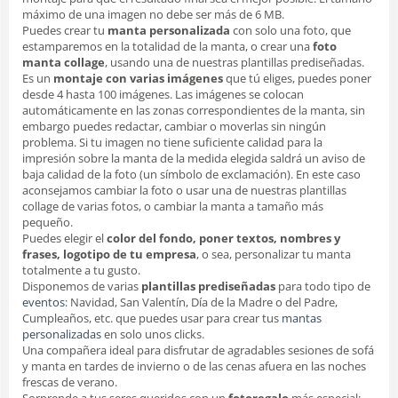
máximo de una imagen no debe ser más de 6 MB.
Puedes crear tu
manta personalizada
con solo una foto, que
estamparemos en la totalidad de la manta, o crear una
foto
manta collage
, usando una de nuestras plantillas prediseñadas.
Es un
montaje con varias imágenes
que tú eliges, puedes poner
desde 4 hasta 100 imágenes. Las imágenes se colocan
automáticamente en las zonas correspondientes de la manta, sin
embargo puedes redactar, cambiar o moverlas sin ningún
problema. Si tu imagen no tiene suficiente calidad para la
impresión sobre la manta de la medida elegida saldrá un aviso de
baja calidad de la foto (un símbolo de exclamación). En este caso
aconsejamos cambiar la foto o usar una de nuestras plantillas
collage de varias fotos, o cambiar la manta
a tamaño más
pequeño.
Puedes elegir el
color del fondo, poner textos, nombres y
frases, logotipo de tu empresa
, o sea, personalizar tu manta
totalmente a tu gusto.
Disponemos de varias
plantillas prediseñadas
para todo tipo de
eventos
: Navidad, San Valentín, Día de la Madre o del Padre,
Cumpleaños, etc. que puedes usar para crear tus
mantas
personalizadas
en solo unos clicks.
Una compañera ideal para disfrutar de agradables sesiones de sofá
y manta en tardes de invierno o de las cenas afuera en las noches
frescas de verano.
Sorprende a tus seres queridos con un
fotoregalo
más especial: