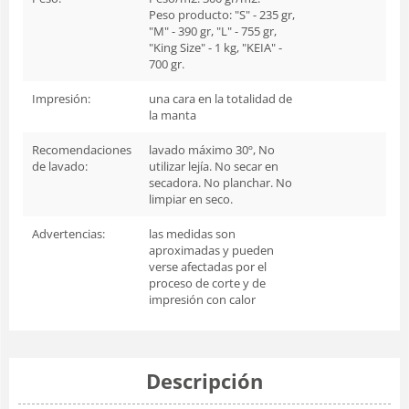
Peso producto: "S" - 235 gr,
"M" - 390 gr, "L" - 755 gr,
"King Size" - 1 kg, "KEIA" -
700 gr.
Impresión:
una cara en la totalidad de
la manta
Recomendaciones
lavado máximo 30º, No
de lavado:
utilizar lejía. No secar en
secadora. No planchar. No
limpiar en seco.
Advertencias:
las medidas son
aproximadas y pueden
verse afectadas por el
proceso de corte y de
impresión con calor
Descripción