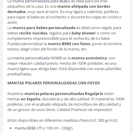
La
manta personalizada para BEBES
es ideal para los más
pequeños de la casa. Es una
manta afelpada con bordes
dentados
, muy save al tacto. Es muy ligera y calentita, perfecta
para tapar al bebe en el cochecito o durante los viajes en coche o
avión.
La
manta para bebes personalizada
es ideal como regalo para
bebes
recién nacidos
, regalos para
baby shower
o como un
complemento imprescindible para el cochecito de tu bebe.
Puedes personalizar la
manta BEBE con fotos
, poner el nombre,
textos, elegir color del fondo de la manta, etc.
La
manta personalizada HOME
es la
manta económica
, con
mejor relación calidad precio. Hecha de 100% poliéster, es una
manta ligera que abriga bien. Está disponible con varias plantillas
prediseñadas.
MANTAS POLARES PERSONALIZADAS CON FOTOS
Nuestras
mantas polares personalizadas
Regalprix
están
hechas
en España
, duraderas y de alta calidad. El material es 100%
poliéster, con el acabado afelpado de microfibra de alta calidad y
de un grosor de unos 3mm. Calidad Premium de impresión!
Están disponibles en diferentes medidas (Peso/m2: 300 gr/m2):
manta BEBE
(75 x 100 cm - 230gr),