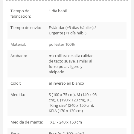
Tiempo de
1 día habil
fabricación:
Tiempo de envío:
Estándar (+3 días hábiles) /
Urgente (+1 día hábil)
Material:
poliéster 100%
Acabado:
microfibra de alta calidad
de tacto suave, similar al
forro polar, ligero y
afelpado
Color:
el inverso en blanco
Medida:
S (100 x 75 cm), M (140 x 95
cm), L (190 x 120 cm), XL
"King size" (240 x 150 cm),
KEIA (170 x 130 cm)
Medida de manta:
"XL" - 240 x 150 cm
Peso:
Peso/m2: 300 gr/m2. -