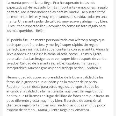
La manta personalizada Regal Prix ha superado todas mis
expectativas! He regalado lo más importante - emociones… regalo
perfecto, recuerdos inolvidables para mi madre. He puesto fotos
de momentos felices y muy importantes de su vida, todas en una
manta. Una manta polar de calidad, muy suave y abriga muy bien.
El resultado espectacular. Recomiendo como un foto regalo para
los más queridos. - Belén
Mi pedido fue una manta personalizada con 4 fotos y tengo que
decir que quedó preciosa y me llegó super rápido. Un regalo
perfecto para mi hija. Está super contenta con su mantita. Ahora la
lleva a todos los sitios; a la cama, al sofa, coche… Es muy ligera,
pero calentita. Las imágenes se ven super bien después de varios
lavados. Calidad de la manta increíble. Regalprix mantas son
inmejorables! Muchas gracias por el trabajo hecho! - Andrea R.
Hemos quedado super sorprendidos de la buena calidad de las
fotos, de lo grandes que quedan y de la rapidez del servicio.
Repetiremos sin duda para otros regalos, porque a todos les
encantó y la calidad de la manta está muy bien. Un regalo muy
bonito, que utilizamos en lugar del libro de fotos para que fuera un
poco diferente y está muy muy bien. El servicio de atención al
cliente de regalprix también nos resolvió las dudas en muy poco
espacio de tiempo. - Maria (Cliente Regalprix Amazon).