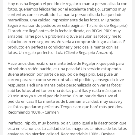
Hoy nos ha llegado el pedido de regalprix manta personalizada con
fotos, queríamos felicitarles por el excelente trabajo. Estamos muy
contentos con el resultado. La manta personalizada ha quedado
maravillosa. Una calidad impresionante de las fotos. Mil gracias.
Seguiré realizando pedidos en esta página. - T. (cliente de Regalprix)
El producto llegó antes de la fecha indicada, en REGALPRIX muy
amables, llamé por un problema q tuve al subir las fotos y me lo
solucionaron en segundos. Volveria a comprar sin lugar a dudas. El
producto en perfectas condiciones y preciosa la manta con las
fotos. Un regalo perfecto. - Lola (Cliente Regalprix Amazon).
Hace unos días recibí una manta bebe de Regalprix que pedí para
mi sobrino recién nacido, es una pasada! Un servicio estupendo.
Buena atención por parte de equipo de Regalprix. Les puse un
correo para ver como se encontraba mi pedido y, enseguida tuve
respuesta. Pedí una manta bebe personalizada con varias fotos;
subí las fotos al editor en una de las plantillas y nada más que en
20 minutos ya tuve el pedido hecho. En un par de días tuve el
pedido en casa!!! La manta es de buenísima calidad, muy suave y
las fotos quedaron perfectas. Tengo claro que haré más pedidos.
Recomiendo 100%. - Carmen
Perfecto, rápido, muy bonita, polar, justo igual a la descripción que
está en el anuncio. La calidad de las imágenes la misma de las fotos
enviadas. No pierden calidad. Recomendable 100% - Desiree