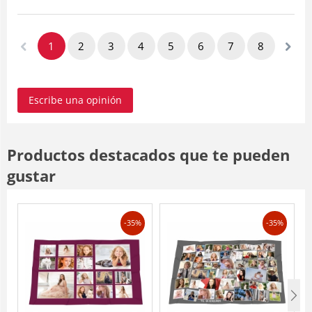
1
2
3
4
5
6
7
8
Escribe una opinión
Productos destacados que te pueden
gustar
-35%
-35%