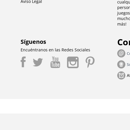
Aviso Legal
cualq
person
juegos
mucho 
más!
Co
Síguenos
Encuéntranos en las Redes Sociales
C
S
A