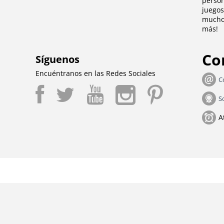
person
juegos
mucho 
más!
Co
Síguenos
Encuéntranos en las Redes Sociales
C
S
A