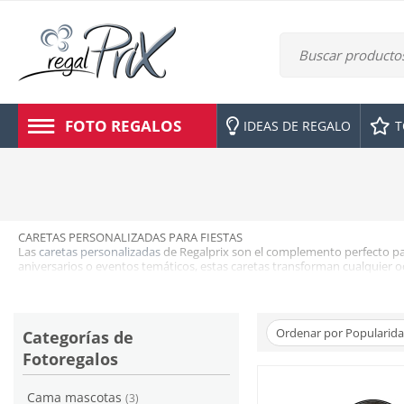
FOTO REGALOS
IDEAS DE REGALO
T
CARETAS PERSONALIZADAS PARA FIESTAS
Las
caretas personalizadas
de Regalprix son el complemento perfecto par
aniversarios o eventos temáticos, estas caretas transforman cualquie
Fabricadas en cartulina gráfica de alta calidad nuestras caretas persona
Puedes
personalizar las caretas con fotos, textos o diseños únicos
,
Ordenar por Popularid
Categorías de
Fotoregalos
Cama mascotas
(3)