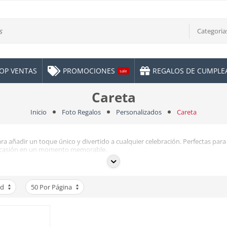
Categoria
OP VENTAS
PROMOCIONES
REGALOS DE CUMPL
sale
Careta
Inicio
Foto Regalos
Personalizados
Careta
a añadir un toque único y divertido a cualquier celebración. Perfectas para
r ocasión en un momento memorable.
lizadas ofrecen una apariencia profesional y duradera.
 haciendo de cada una una pieza exclusiva. ¡Crea tus caretas en solo unos cli
ad
50 Por Página