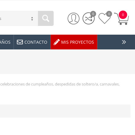
0
0
0
s
EAÑOS
CONTACTO
MIS PROYECTOS
 celebraciones de cumpleaños, despedidas de soltero/a, carnavales,
cks!