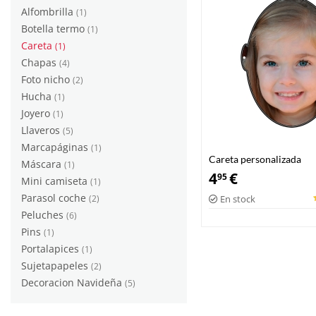
Alfombrilla
(1)
Botella termo
(1)
Careta
(1)
Chapas
(4)
Foto nicho
(2)
Hucha
(1)
Joyero
(1)
Llaveros
(5)
Marcapáginas
(1)
Careta personalizada
Máscara
(1)
4
€
95
Mini camiseta
(1)
Parasol coche
(2)
En stock
Peluches
(6)
Pins
(1)
Portalapices
(1)
Sujetapapeles
(2)
Decoracion Navideña
(5)