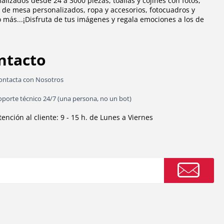
alizados desde 24 a 3000 piezas
,
toallas
y
cojines con fotos
,
 de mesa personalizados
,
ropa y accesorios
,
fotocuadros
y
más...¡Disfruta de tus imágenes y regala emociones a los de
ntacto
ontacta con Nosotros
oporte técnico 24/7 (una persona, no un bot)
tención al cliente: 9 - 15 h. de Lunes a Viernes