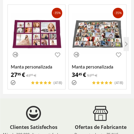
-35%
-35%
Manta personalizada
Manta personalizada
27
€
34
€
95
45
43
€
53
€
00
00
(418)
(418)
Clientes Satisfechos
Ofertas de Fabricante