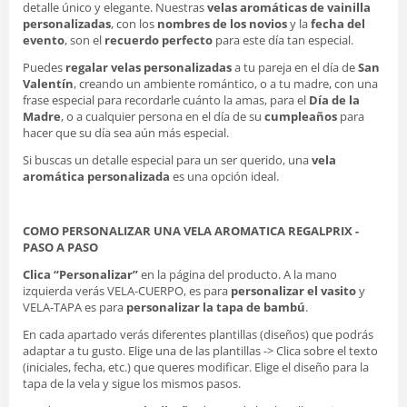
detalle único y elegante. Nuestras
velas aromáticas de vainilla
personalizadas
, con los
nombres de los novios
y la
fecha del
evento
, son el
recuerdo perfecto
para este día tan especial.
Puedes
regalar velas personalizadas
a tu pareja en el día de
San
Valentín
, creando un ambiente romántico, o a tu madre, con una
frase especial para recordarle cuánto la amas, para el
Día de la
Madre
, o a cualquier persona en el día de su
cumpleaños
para
hacer que su día sea aún más especial.
Si buscas un detalle especial para un ser querido, una
vela
aromática personalizada
es una opción ideal.
COMO PERSONALIZAR UNA VELA AROMATICA REGALPRIX -
PASO A PASO
Clica “Personalizar”
en la página del producto. A la mano
izquierda verás VELA-CUERPO, es para
personalizar el vasito
y
VELA-TAPA es para
personalizar la tapa de bambú
.
En cada apartado verás diferentes plantillas (diseños) que podrás
adaptar a tu gusto. Elige una de las plantillas -> Clica sobre el texto
(iniciales, fecha, etc.) que queres modificar. Elige el diseño para la
tapa de la vela y sigue los mismos pasos.