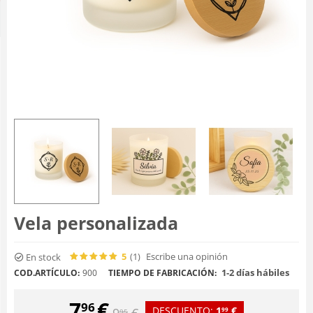
Vela personalizada
5
(1
)
Escribe una opinión
En stock
1-2 días hábiles
COD.ARTÍCULO:
900
TIEMPO DE FABRICACIÓN:
7
€
96
DESCUENTO:
1
€
9
€
99
95