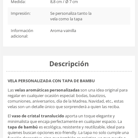
Medida:
8,8 cm / Ø 7 cm
Impresión:
Se personaliza tanto la
vela como la tapa
Información
Aroma vainilla
adicional:
Descripción
VELA PERSONALIZADA CON TAPA DE BAMBU
Las
velas aromáticas personalizadas
son una idea original para
regalar en cualquier ocasión especial: bodas, bautizos,
comuniones, aniversarios, día de la Madrea, Navidad, etc., estas
velas son un detalle único que sorprenderá a quien las reciba.
El
vaso de cristal translucido
aporta un toque elegante y
minimalista que encaja perfectamente en cualquier espacio. La
tapa de bambú
es ecológica, resistente y reutilizable, ideal para
quienes buscan opciones eco-friendly. La tapa no solo cumple una
función decorativa, sino que también es práctica, ya que ayuda a