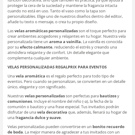
proteger la cera de la suciedad y mantiene la fragancia intacta
cuando no está en uso. Tanto el vaso como la tapa son
personalizables. Elige uno de nuestros diseños dentro del editor,
añade tu texto o mensaje, o crea tu propio diseño.
Las
velas aromáticas personalizadas
son el toque perfecto para
crear ambientes acogedores y relajantes en tu hogar. Nuestra vela
personalizada tiene un
aroma a vainilla.
La vainilla es conocida
por su
efecto calmante
, reduciendo el estrés y creando una
atmósfera relajante y de confort. Un detalle elegante que
complementa cualquier ambiente.
VELAS PERSONALIZADAS REGALPRIX PARA EVENTOS
Una
vela aromática
es el regalo perfecto para todo tipo de
eventos. Pero cuando se personalizan, se convierten en un detalle
único, elegante y con significado.
Nuestras
velas personalizadas
son perfectas para
bautizos
y
comuniones
. Incluye el nombre del niño (-a), la fecha de la
comunión o bautizo y una frase especial. Tus invitados podrán
disfrutar de una
vela decorativa
que, además, llenará su hogar de
una f
ragancia dulce y suave
.
Velas personalizadas pueden convertirse en un
bonito recuerdo
de boda
. La mejor manera de agradecer a tus invitados con un