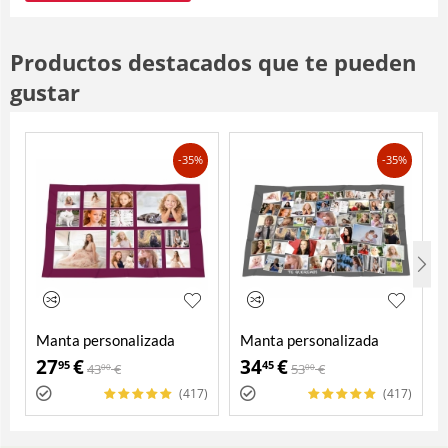
Productos destacados que te pueden
gustar
-35%
-35%
Manta personalizada
Manta personalizada
27
€
34
€
95
45
43
€
53
€
00
00
(417)
(417)