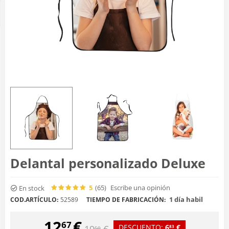
Delantal personalizado Deluxe
5
(65
)
Escribe una opinión
En stock
1 día habil
COD.ARTÍCULO:
52589
TIEMPO DE FABRICACIÓN:
12
€
67
DESCUENTO:
6
€
19
€
83
50