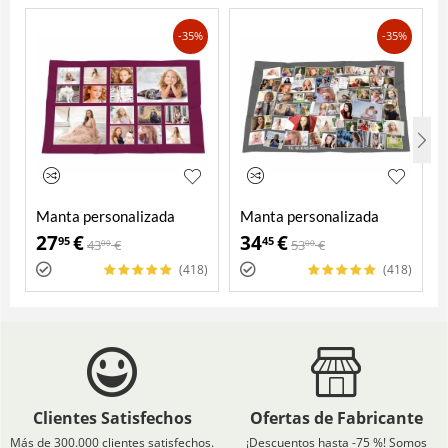
-35%
-35%
Manta personalizada
Manta personalizada
27
€
34
€
95
45
43
€
53
€
00
00
(418)
(418)
Clientes Satisfechos
Ofertas de Fabricante
Más de 300.000 clientes satisfechos.
¡Descuentos hasta -75 %! Somos