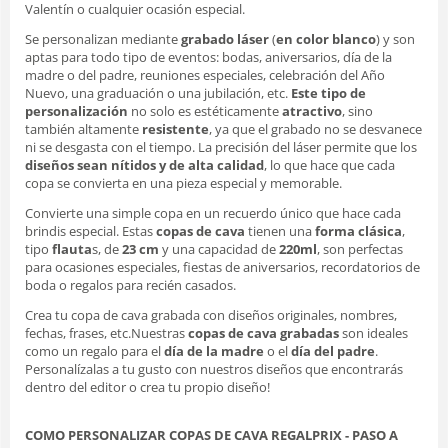
Valentín o cualquier ocasión especial.
Se personalizan mediante
grabado láser
(
en color blanco
) y son
aptas para todo tipo de eventos: bodas, aniversarios, día de la
madre o del padre, reuniones especiales, celebración del Año
Nuevo, una graduación o una jubilación, etc.
Este tipo de
personalización
no solo es estéticamente
atractivo
, sino
también altamente
resistente
, ya que el grabado no se desvanece
ni se desgasta con el tiempo. La precisión del láser permite que los
diseños sean nítidos y de alta calidad
, lo que hace que cada
copa se convierta en una pieza especial y memorable.
Convierte una simple copa en un recuerdo único que hace cada
brindis especial. Estas
copas de cava
tienen una
forma clásica
,
tipo
flauta
s, de
23 cm
y una capacidad de
220ml
, son perfectas
para ocasiones especiales, fiestas de aniversarios, recordatorios de
boda o regalos para recién casados.
Crea tu copa de cava grabada con diseños originales, nombres,
fechas, frases, etc.Nuestras
copas de cava grabadas
son ideales
como un regalo para el
día de la madre
o el
día del padre
.
Personalízalas a tu gusto con nuestros diseños que encontrarás
dentro del editor o crea tu propio diseño!
COMO PERSONALIZAR COPAS DE CAVA REGALPRIX - PASO A