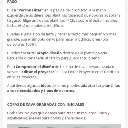
PASO
Clica “Personalizar”
en la página del producto. A la mano
izquierda verás diferentes plantillas (diseños) que podrás adaptar a
tu gusto. Elige una de las plantillas -> Clica sobre el texto (iniciales,
fecha, etc.) que quieres modificar.
Puedes eligir el tipo de letra y hacer el texto más pequeño o más
grande, usa el simbolo del % para hacer modificaciones (por
defecto es 100%).
Puedes
crear tu propio diseño
dentro de la plantilla vacia.
Recuerda clicar añadir al carrito para guardar tu diseño.
Para
Comprobar el diseño
de tu copa de cava personalizada o
volver a
editar el proyecto
-> Clica Editar Proyecto en el Carrito o
en Mis Proyectos.
Aquí tienes algunas
ideas
de como puedes
adaptar las plantillas
a tus necesidades y tipos de eventos
.
COPAS DE CAVA GRABADAS CON INICIALES
Graba las iniciales que desees para crear un recuerdo único y
significativo, i
deales para bodas y aniversarios
.