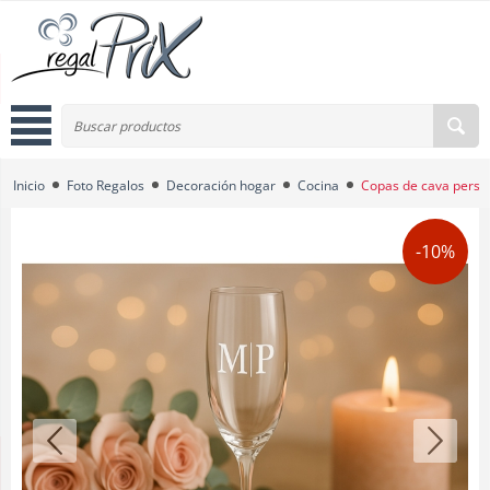
Inicio
Foto Regalos
Decoración hogar
Cocina
Copas de cava perso
-10%