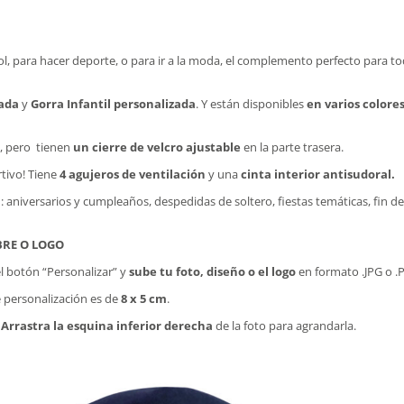
l, para hacer deporte, o para ir a la moda, el complemento perfecto para tod
zada
y
Gorra Infantil personalizada
. Y están disponibles
en varios colore
, pero tienen
un cierre de velcro ajustable
en la parte trasera.
tivo! Tiene
4 agujeros de ventilación
y una
cinta interior antisudoral.
: aniversarios y cumpleaños, despedidas de soltero, fiestas temáticas, fin de
RE O LOGO
el botón “Personalizar” y
sube tu foto, diseño o el logo
en formato .JPG o 
 personalización es de
8 x 5 cm
.
.
Arrastra la esquina inferior derecha
de la foto para agrandarla.