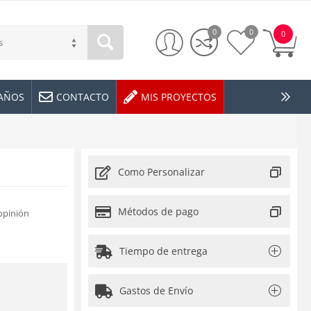
0
0
0
s
EAÑOS
CONTACTO
MIS PROYECTOS
Como Personalizar
Métodos de pago
opinión
Tiempo de entrega
Gastos de Envío