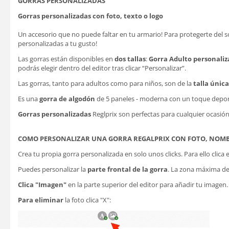
GORRAS PERSONALIZADAS
Gorras personalizadas con foto, texto o logo
Un accesorio que no puede faltar en tu armario! Para protegerte del so
personalizadas a tu gusto!
Las gorras están disponibles en
dos tallas
:
Gorra Adulto personali
podrás elegir dentro del editor tras clicar “Personalizar”.
Las gorras, tanto para adultos como para niños, son de la
talla única
Es una
gorra de algodón
de 5 paneles - moderna con un toque depor
Gorras personalizadas
Reglprix son perfectas para cualquier ocasión
COMO PERSONALIZAR UNA GORRA REGALPRIX CON FOTO, NOMB
Crea tu propia gorra personalizada en solo unos clicks. Para ello clica 
Puedes personalizar la
parte frontal de la gorra
. La zona máxima de
Clica "Imagen"
en la parte superior del editor para añadir tu imagen
Para eliminar
la foto clica "X":