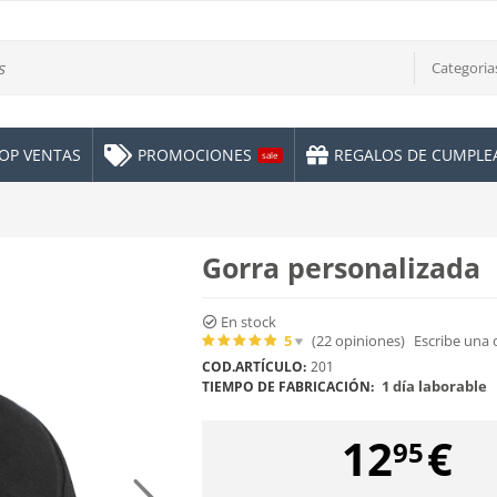
Categoria
OP VENTAS
PROMOCIONES
REGALOS DE CUMPL
sale
Gorra personalizada
En stock
5
(22
opiniones
)
Escribe una 
COD.ARTÍCULO:
201
1 día laborable
TIEMPO DE FABRICACIÓN:
12
€
95